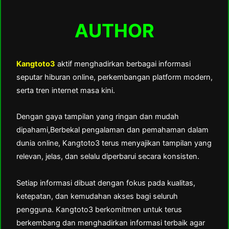
AUTHOR
Kangtoto3
aktif menghadirkan berbagai informasi
seputar hiburan online, perkembangan platform modern,
serta tren internet masa kini.
Dengan gaya tampilan yang ringan dan mudah
dipahami,Berbekal pengalaman dan pemahaman dalam
dunia online, Kangtoto3 terus menyajikan tampilan yang
relevan, jelas, dan selalu diperbarui secara konsisten.
Setiap informasi dibuat dengan fokus pada kualitas,
ketepatan, dan kemudahan akses bagi seluruh
pengguna. Kangtoto3 berkomitmen untuk terus
berkembang dan menghadirkan informasi terbaik agar