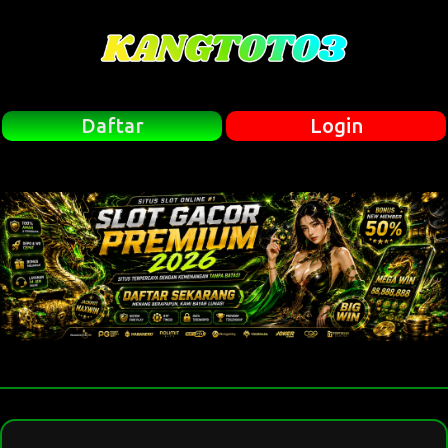
Daftar
Login