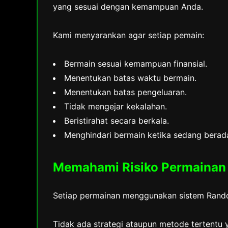
yang sesuai dengan kemampuan Anda.
Kami menyarankan agar setiap pemain:
Bermain sesuai kemampuan finansial.
Menentukan batas waktu bermain.
Menentukan batas pengeluaran.
Tidak mengejar kekalahan.
Beristirahat secara berkala.
Menghindari bermain ketika sedang berada
Memahami Risiko Permainan
Setiap permainan menggunakan sistem Rando
Tidak ada strategi ataupun metode tertentu