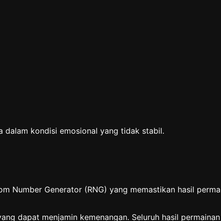
 dalam kondisi emosional yang tidak stabil.
m Number Generator (RNG) yang memastikan hasil permaina
 yang dapat menjamin kemenangan. Seluruh hasil permainan