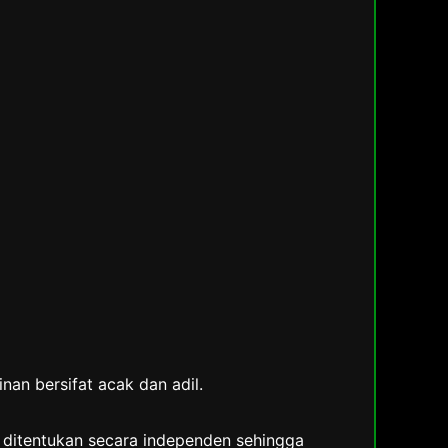
n bersifat acak dan adil.
 ditentukan secara independen sehingga