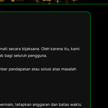
ti secara bijaksana. Oleh karena itu, kami
ab bagi seluruh pengguna.
ber pendapatan atau solusi atas masalah
ermain, tetapkan anggaran dan batas waktu